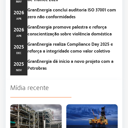
de Trainee 2026
MAY
GranEnergia conclui auditoria ISO 37001 com
2026
zero não conformidades
APR
GranEnergia promove palestra e reforça
2026
conscientização sobre violência doméstica
APR
GranEnergia realiza Compliance Day 2025 e
2025
reforça a integridade como valor coletivo
DEC
GranEnergia dá início a novo projeto com a
2025
Petrobras
NOV
Mídia recente