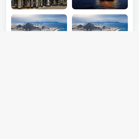
Me mostre mais!
Navegue de volta para Notícias
Artigos de notícias
GranEnergia abre inscrições para o Programa de
Trainee 2026
GranEnergia conclui auditoria ISO 37001 com zero não