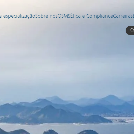
e especialização
Sobre nós
QSMS
Ética e Compliance
Carreiras
C