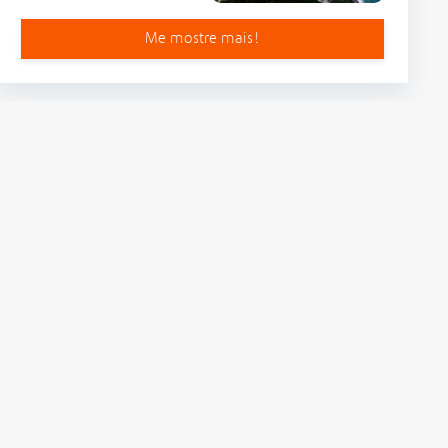
Me mostre mais!
. Barbosa, S/N°, Km 6
ro