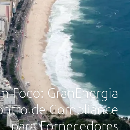
em Foco: GranEnergia
contro de Compliance
para Fornecedores