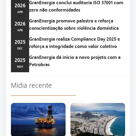
GranEnergia conclui auditoria ISO 37001 com
2026
zero não conformidades
APR
GranEnergia promove palestra e reforça
2026
conscientização sobre violência doméstica
APR
GranEnergia realiza Compliance Day 2025 e
2025
reforça a integridade como valor coletivo
DEC
GranEnergia dá início a novo projeto com a
2025
Petrobras
NOV
Mídia recente