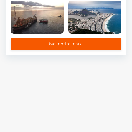
Me mostre mais!
Navegue de volta para Notícias
Artigos de notícias
GranEnergia abre inscrições para o Programa de
Trainee 2026
GranEnergia conclui auditoria ISO 37001 com zero não
conformidades
GranEnergia promove palestra e reforça